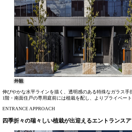
外観
伸びやかな水平ラインを描く、
透明感のある特殊なガラス手
1階・南面住戸の専用庭前には植栽を配し、
よりプライベート
ENTRANCE APPROACH
四季折々の瑞々しい植栽が出迎える
エントランスア