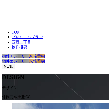
TOP
プレミアムプラン
西新二丁目
物件概要
物件エントリー
来場予約
物件エントリー
来場予約
MENU
DESIGN
デザイン
外観完成予想CG