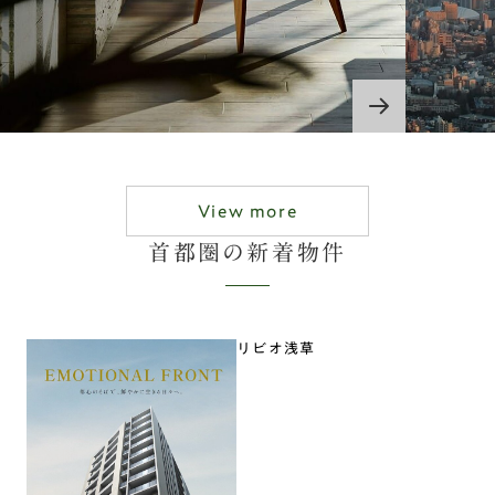
View more
首都圏の新着物件
リビオ浅草
01
VALUE
ホスピタリティ
未来
“everyday hospitality”
“u