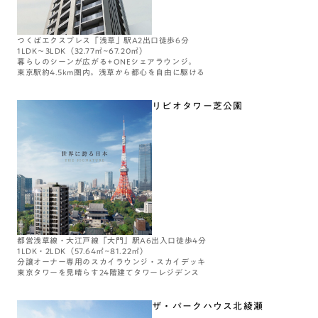
つくばエクスプレス「浅草」駅A2出口徒歩6分
1LDK～3LDK（32.77㎡~67.20㎡）
暮らしのシーンが広がる+ONEシェアラウンジ。
東京駅約4.5km圏内。浅草から都心を自由に駆ける
リビオタワー芝公園
都営浅草線・大江戸線「大門」駅A6出入口徒歩4分
1LDK・2LDK（57.64㎡~81.22㎡）
分譲オーナー専用のスカイラウンジ・スカイデッキ
東京タワーを見晴らす24階建てタワーレジデンス
ザ・パークハウス北綾瀬