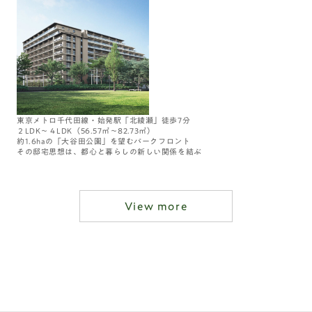
東京メトロ千代田線・始発駅「北綾瀬」徒歩7分
２LDK～４LDK（56.57㎡～82.73㎡）
約1.6haの「大谷田公園」を望むパークフロント
その邸宅思想は、都心と暮らしの新しい関係を結ぶ
View more