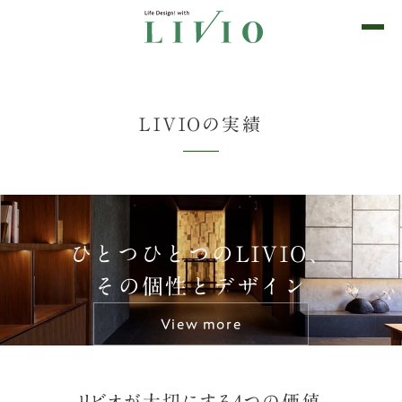
Life Design! with LIVIO
0日目の感動をずっと。
LIVIOの実績
ひとつひとつのLIVIO、
その個性とデザイン
View more
リビオが大切にする4つの価値