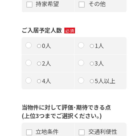
持家希望
その他
ご入居予定人数
0人
1人
2人
3人
4人
5人以上
当物件に対して評価･期待できる点
(上位3つまでご選択ください｡)
立地条件
交通利便性