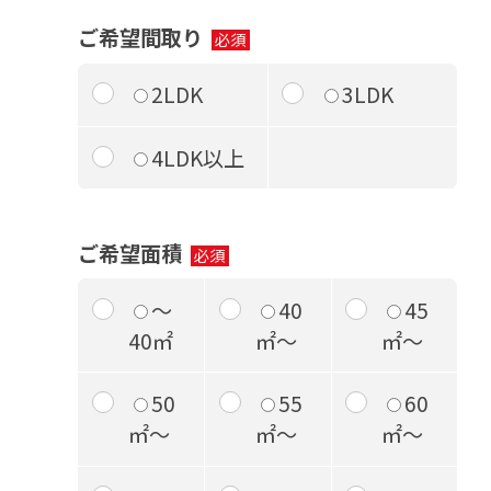
ご希望間取り
2LDK
3LDK
4LDK以上
ご希望面積
～
40
45
40㎡
㎡～
㎡～
50
55
60
㎡～
㎡～
㎡～