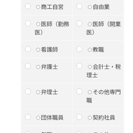
商工自営
自由業
医師（勤務
医師（開業
医）
医）
看護師
教職
弁護士
会計士・税
理士
弁理士
その他専門
職
団体職員
契約社員