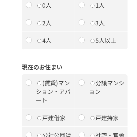
0人
1人
2人
3人
4人
5人以上
現在のお住まい
(賃貸)マン
分譲マンシ
ション・アパ
ョン
ート
戸建借家
戸建持家
公社公団賃
社宅・官舎