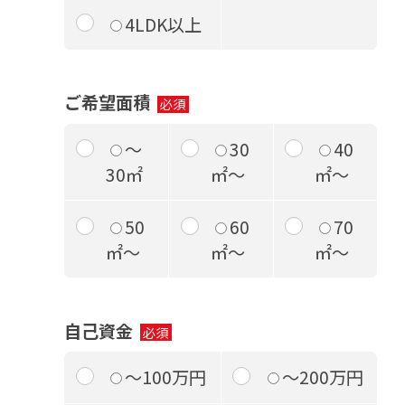
4LDK以上
ご希望面積
～
30
40
30㎡
㎡～
㎡～
50
60
70
㎡～
㎡～
㎡～
自己資金
～100万円
～200万円