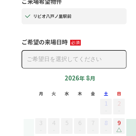
ご来場希望物件
リビオ八戸ノ里駅前
ご希望の来場日時
2026
8
年
月
月
火
水
木
金
土
日
1
2
-
-
3
4
5
6
7
8
9
-
-
-
-
-
-
△