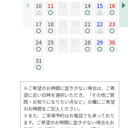
10
11
12
13
14
15
16
△
〇
-
-
〇
△
〇
17
18
19
20
21
22
23
〇
〇
-
-
〇
△
〇
24
25
26
27
28
29
30
〇
〇
-
-
〇
〇
〇
31
〇
※ご希望のお時間に空きがない場合は、ご希
望に近い日時を選択いただき、「その他ご質
問・お知りになりたい点など」の欄にご希望
のお時間をご記入ください。
※また、ご来場予約はお電話でも承っており
ます。ご希望のお時間に空きがない場合もお