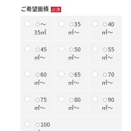
ご希望面積
～
35
40
35㎡
㎡～
㎡～
45
50
55
㎡～
㎡～
㎡～
60
65
70
㎡～
㎡～
㎡～
75
80
90
㎡～
㎡～
㎡～
100