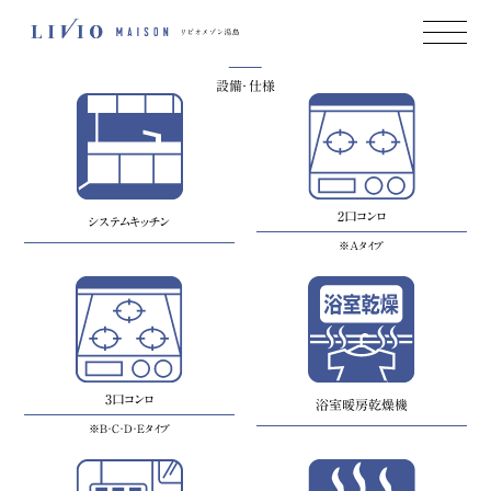
Equipment
Image Photo
設備・仕様
2口コンロ
システムキッチン
※Aタイプ
3口コンロ
浴室暖房乾燥機
※B・C・D・Eタイプ