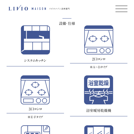
Equipment
Image Photo
設備・仕様
2口コンロ
システムキッチン
※A〜Dタイプ
3口コンロ
浴室暖房乾燥機
※E・Fタイプ