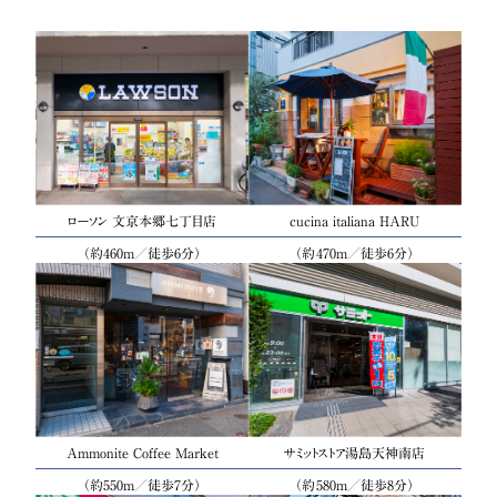
ローソン 文京本郷七丁目店
cucina italiana HARU
（約460m／徒歩6分）
（約470m／徒歩6分）
Ammonite Coffee Market
サミットストア湯島天神南店
（約550m／徒歩7分）
（約580m／徒歩8分）