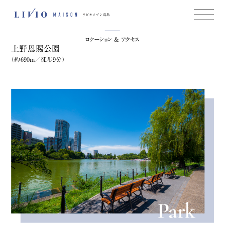
Location & Access
Image Photo
ロケーション & アクセス
上野恩賜公園
（約690m／徒歩9分）