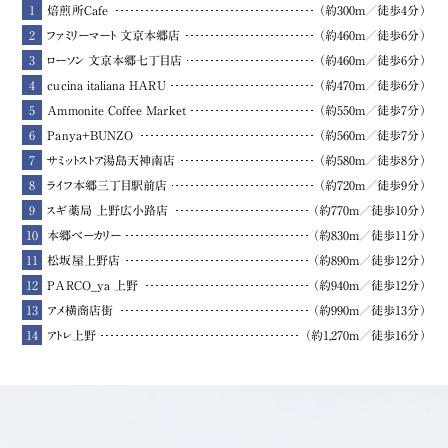
1
焙煎所Cafe
（約300m／徒歩4分）
2
ファミリーマート 文京本郷店
（約460m／徒歩6分）
3
ローソン 文京本郷七丁目店
（約460m／徒歩6分）
4
cucina italiana HARU
（約470m／徒歩6分）
5
Ammonite Coffee Market
（約550m／徒歩7分）
6
Panya+BUNZO
（約560m／徒歩7分）
7
サミットストア湯島天神南店
（約580m／徒歩8分）
8
ライフ本郷三丁目駅前店
（約720m／徒歩9分）
9
スギ薬局 上野広小路店
（約770m／徒歩10分）
10
本郷ベーカリー
（約830m／徒歩11分）
11
松坂屋上野店
（約890m／徒歩12分）
12
PARCO_ya 上野
（約940m／徒歩12分）
13
アメ横商店街
（約990m／徒歩13分）
14
アトレ上野
（約1,270m／徒歩16分）