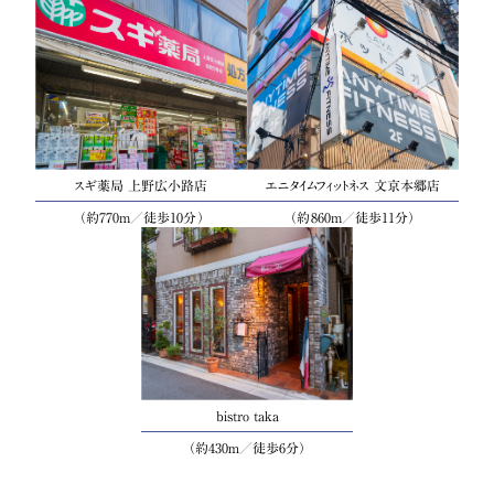
スギ薬局 上野広小路店
エニタイムフィットネス 文京本郷店
（約770m／徒歩10分）
（約860m／徒歩11分）
bistro taka
（約430ｍ／徒歩6分）