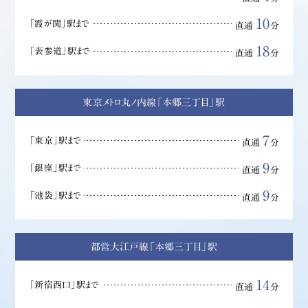
10
「霞が関」駅まで
直通
分
18
「表参道」駅まで
直通
分
東京メトロ丸ノ内線「本郷三丁目」駅
7
「東京」駅まで
直通
分
9
「銀座」駅まで
直通
分
9
「池袋」駅まで
直通
分
都営大江戸線「本郷三丁目」駅
14
「新宿西口」駅まで
直通
分