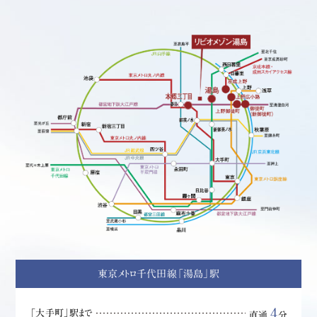
東京メトロ千代田線「湯島」駅
4
「大手町」駅まで
直通
分