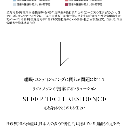
出典：令和6年版厚生労働白書（令和5年度厚生労働行政年次報告）―こころの健康と向き合い、健
やかに暮らすことのできる社会に―（厚生労働省） 資料：労働安全衛生総合研究所社会労働衛生研
究グループ「令和4年度過労死等に関する実態把握のための労働・社会面調査研究」に基づき、厚生
労働省労働基準局作成
睡眠・コンディショニングに関わる問題に対して
リビオメゾンが提案するソリューション
SLEEP TECH RESIDENCE
心と身体をととのえる住まい
日鉄興和不動産は、日本人の多くが慢性的に抱えている、睡眠不足を改