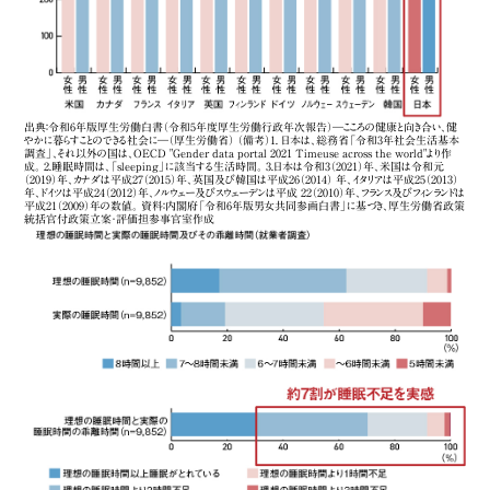
出典：令和6年版厚生労働白書（令和5年度厚生労働行政年次報告）―こころの健康と向き合い、健
やかに暮らすことのできる社会に―（厚生労働省） （備考）1. 日本は、総務省「令和3年社会生活基本
調査」、それ以外の国は、OECD "Gender data portal 2021 Timeuse across the world"より作
成。 2.睡眠時間は、「sleeping」に該当する生活時間。 3.日本は令和3（2021）年、米国は令和元
（2019）年、カナダは平成27（2015）年、英国及び韓国は平成26（2014） 年、イタリアは平成25（2013）
年、ドイツは平成24（2012）年、ノルウェー及びスウェーデンは平成 22（2010）年、フランス及びフィンランドは
平成21（2009）年の数値。 資料：内閣府「令和6年版男女共同参画白書」に基づき、厚生労働省政策
統括官付政策立案・評価担参事官室作成