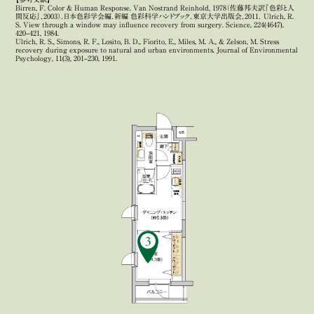
Birren, F. Color & Human Response. Van Nostrand Reinhold, 1978（佐藤邦夫訳『色彩と人
間反応』，2003）．日本色彩学会編．新編 色彩科学ハンドブック．東京大学出版会，2011． Ulrich, R.
S. View through a window may influence recovery from surgery. Science, 224(4647),
420–421, 1984.
Ulrich, R. S., Simons, R. F., Losito, B. D., Fiorito, E., Miles, M. A., & Zelson, M. Stress
recovery during exposure to natural and urban environments. Journal of Environmental
Psychology, 11(3), 201–230, 1991.