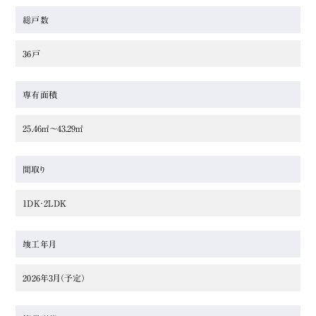
総戸数
36戸
専有面積
25.46㎡〜43.29㎡
間取り
1DK・2LDK
竣工年月
2026年3月（予定）