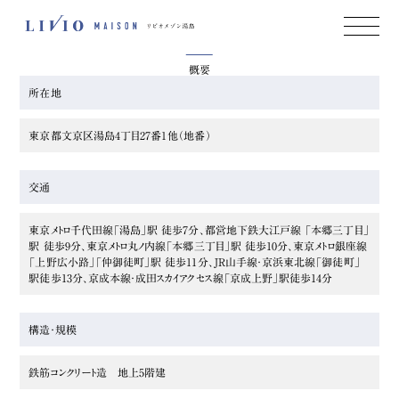
Outline
Image Photo
概要
所在地
東京都文京区湯島4丁目27番１他（地番）
交通
東京メトロ千代田線「湯島」駅 徒歩7分、都営地下鉄大江戸線 「本郷三丁目」
駅 徒歩9分、東京メトロ丸ノ内線「本郷三丁目」駅 徒歩10分、東京メトロ銀座線
「上野広小路」「仲御徒町」駅 徒歩11分、JR山手線・京浜東北線「御徒町」
駅徒歩13分、京成本線・成田スカイアクセス線「京成上野」駅徒歩14分
構造・規模
鉄筋コンクリート造 地上5階建