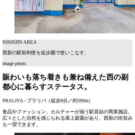
NISHIJIN AREA
西新の駅前利便を
徒歩圏で使いこなす。
image photo
賑わいも落ち着きも兼ね備えた
西の副
都心に暮らすステータス。
PRALIVA - プラリバ
（徒歩8分／約590m）
食品やファッション、カルチャーが揃う駅直結の商業施設。
広々とした自然を感じられる屋上庭園があり、西新の街並み
も一望できます。