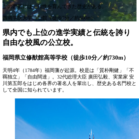
この西新には、
知性を育んできた歴史がある。
西南学院大学博物館（徒歩7分／約500m）
県内でも上位の進学実績と
伝統を誇り
自由な校風の公立校。
福岡県立修猷館高等学校
（徒歩10分／約730m）
天明4年（1784年）福岡藩が起源。校是は「質朴剛健」「不
羈独立」「自由闊達」。32代総理大臣 廣田弘毅、実業家 安
川第五郎をはじめ各界の著名人を輩出し、歴史ある名門校と
して全国に知られています。