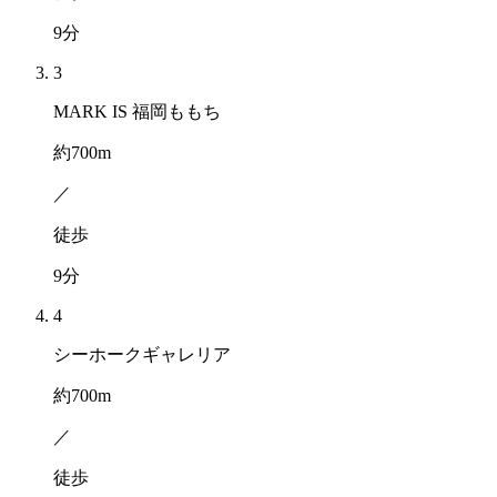
9
分
3
MARK IS 福岡ももち
約
700
m
／
徒歩
9
分
4
シーホークギャレリア
約
700
m
／
徒歩