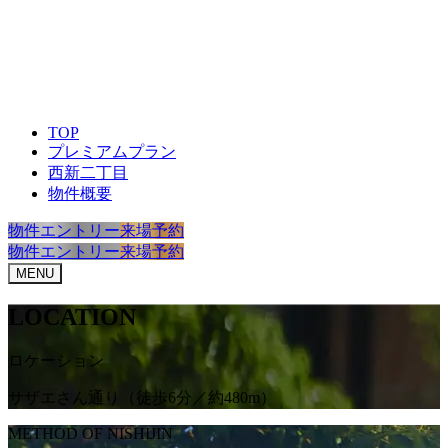
TOP
プレミアムプラン
西新二丁目
物件概要
物件エントリー
来場予約
物件エントリー
来場予約
MENU
LOCATION
ロケーション
サザエさん通り（徒歩6分／約480m）
METHOD OF NISHIJIN