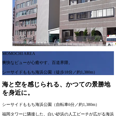
MOMOCHI AREA
爽快なビューが心癒やす、
百道界隈。
シーサイドももち海浜公園（徒歩18分／約1,380m）
海と空を感じられる、
かつての景勝地
を身近に。
シーサイドももち海浜公園
（自転車6分／約1,380m）
福岡タワーに隣接した、白い砂浜の人工ビーチが広がる海浜