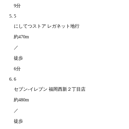
9
分
5
にしてつストア レガネット地行
約
470
m
／
徒歩
6
分
6
セブン-イレブン 福岡西新２丁目店
約
480
m
／
徒歩