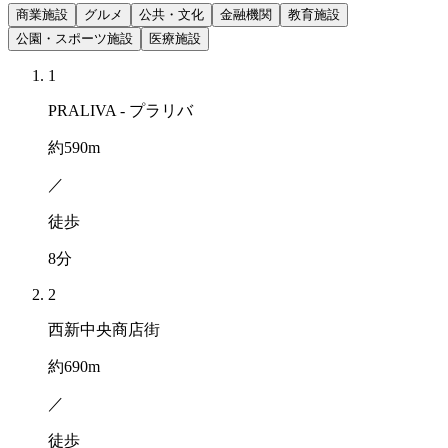
商業施設
グルメ
公共・文化
金融機関
教育施設
公園・スポーツ施設
医療施設
1
PRALIVA - プラリバ
約
590
m
／
徒歩
8
分
2
西新中央商店街
約
690
m
／
徒歩