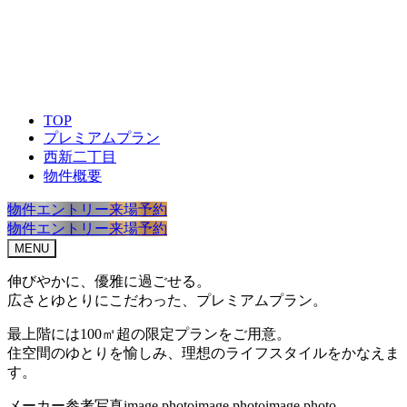
TOP
プレミアムプラン
西新二丁目
物件概要
物件エントリー
来場予約
物件エントリー
来場予約
MENU
伸びやかに、優雅に過ごせる。
広さとゆとりにこだわった、
プレミアムプラン。
最上階には100㎡超の限定プランをご用意。
住空間のゆとりを愉しみ、
理想のライフスタイルをかなえま
す。
メーカー参考写真
image photo
image photo
image photo