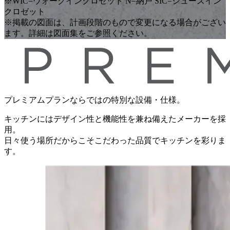
※WIC=ウォークインクロゼット N=納戸 SIC=シューズイン
クロゼット
※掲載の図面は、計画段階のもので変更になる場合がござい
ます。詳細は図面集をご参照ください。
プレミアムプランならではの
特別な設備・仕様。
キッチンにはデザイン性と機能性を
兼ね備えたメーカーを採
用。
日々使う場所だからこそこだわった品質で
キッチンを彩りま
す。