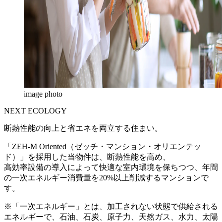
image photo
NEXT ECOLOGY
断熱性能の向上と省エネを
両立する住まい。
「ZEH-M Oriented
（ゼッチ・マンション・オリエンテッ
ド）」
を採用した当物件は、断熱性能を高め、
高効率設備の導入によって
快適な室内環境を保ちつつ、
年間
の一次エネルギー消費量を
20%以上削減するマンションで
す。
※「一次エネルギー」とは、加工されない状態で供給される
エネルギーで、石油、石炭、原子力、天然ガス、水力、太陽