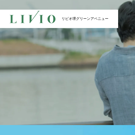
リビオ堺
グリーンアベニュー
リビオ堺
リビオ堺
グリーンアベニュー
グリーンアベニュー
TOP
VIEW
トップ
眺望
CONCEPT
ACCES
コンセプト
アク
物件エントリーはこちら
物件の最新情報をお届けいたし
DESIGN
PLAN
デザイン
間取