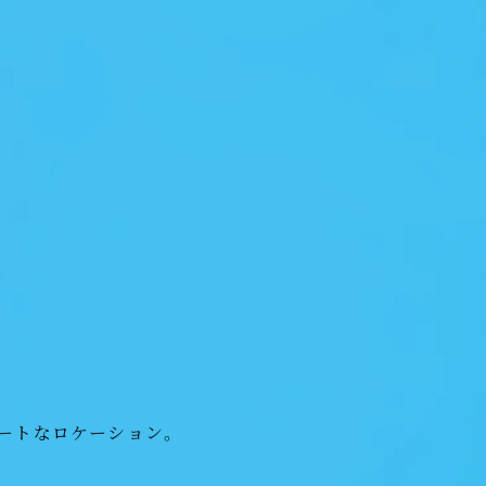
MAP
現地案内図
ートなロケーション。