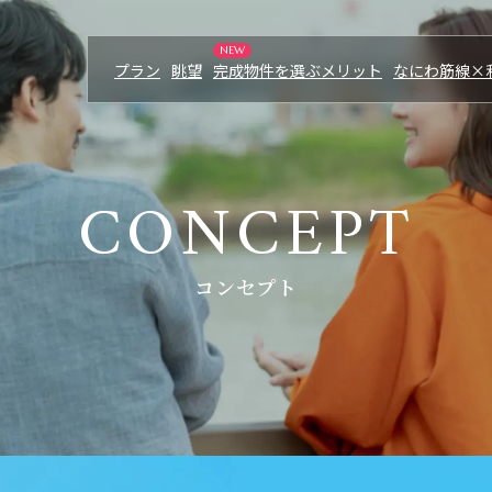
プラン
眺望
完成物件を選ぶメリット
なにわ筋線×
MERIT
PICK UP
C
O
N
C
E
P
T
完成物件を選ぶメリッ
コンセプト
S
LOCATION
セス
ロケーション
来場予約はこちら
ます。
モデルルーム公開中
NANIWASUJI LINE
り
なにわ筋線×利便性