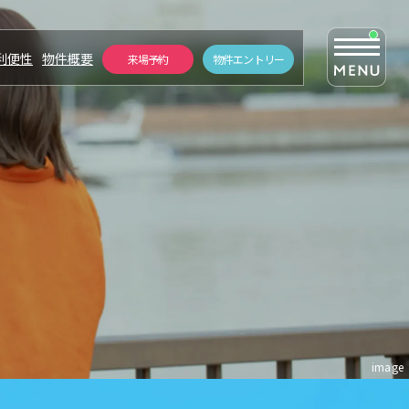
利便性
物件概要
来場予約
物件エントリー
ZEH-M / Low carbon
NEW
PICK UP
ト
ZEH-M/低炭素
FUTURE
堺の未来
！
QUALITY
image
設備・仕様