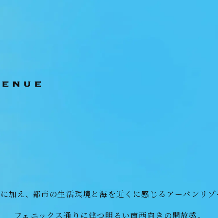
D
VISITORS SITE
ンド
来場者様限定ページ
LINEの友達だち追加はこちら
に加え、
都市の生活環境と海を近くに感じる
アーバンリゾ
フェニックス通りに建つ明るい南西向きの開放感。