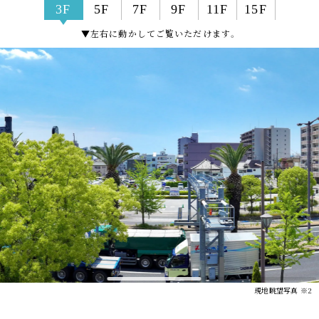
3F
5F
7F
9F
11F
15F
2025.12.23
▼左右に動かしてご覧いただけます。
なにわ筋線×利便性
ページを公開しました。
2025.07.15
クオリティ
ページを公開しました。
2025.04.15
堺の未来
ページを公開しました。
2025.02.21
SAKAI DAILY LIFE IN 理想都
ページを公開しました。
現地眺望写真 ※2