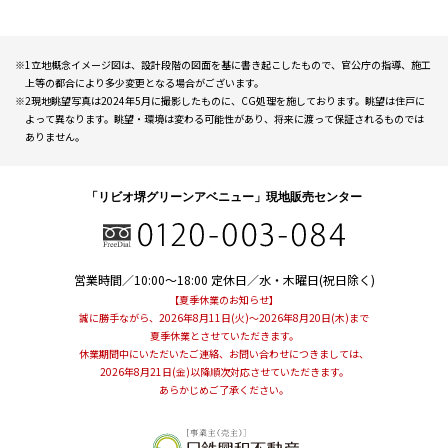
物件エントリーなど
※1立地概念イメージ図は、設計段階の図面を基に書き起こしたもので、官公庁の指導、施工
各種お問い合わせはこちらから
上等の都合により多少変更となる場合がございます。
※2現地眺望写真は2024年5月に撮影したものに、CG処理を施しております。眺望は住戸に
よって異なります。眺望・環境は変わる可能性があり、将来に渡って保証されるものでは
ありません。
OTHER CONTENTS
「リビオ堺グリーンアベニュー」現地販売センター
営業時間／10:00～18:00
定休日／水・木曜日(祝日除く)
【夏季休業のお知らせ】
誠に勝手ながら、2026年8月11日(火)～2026年8月20日(木)まで
夏季休業とさせていただきます。
休業期間中にいただいたご連絡、お問い合わせにつきましては、
2026年8月21日(金)以降順次対応させていただきます。
あらかじめご了承ください。
人生をデザインしよう、
リビオと。