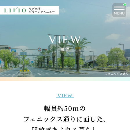
CLOSE
リビオ堺
リビオ堺
リビオ堺
グリーンアベニュー
グリーンアベニュー
グリーンアベニュー
TOP
VIEW
PICK UP
トップ
眺望
V
I
E
W
MERIT
ZEH-M / Low carbon
NEW
PICK UP
眺望
完成物件を選ぶメリット
ZEH-M/低炭素
CONCEPT
ACCESS
コンセプト
アクセス
フェニックス通り
LOCATION
FUTURE
物件エントリーはこちら
ロケーション
堺の未来
VIEW
物件の最新情報をお届けいたします。
幅員約50mの
DESIGN
PLAN
デザイン
間取り
フェニックス通りに面した、
開放感あふれる暮らし
NANIWASUJI LINE
QUALITY