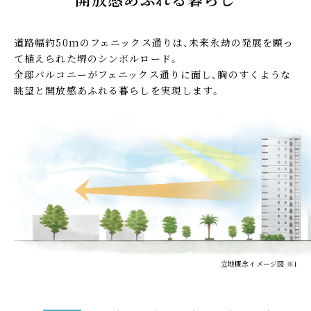
なにわ筋線×利便性
設備・仕様
道路幅約50mのフェニックス通りは、未来永劫の発展を願っ
MODEL ROOM
BRAND
て植えられた堺のシンボルロード。
モデルルーム
ブランド
全邸バルコニーがフェニックス通りに面し、胸のすくような
眺望と開放感あふれる暮らしを実現します。
VISITORS SITE
MAP
来場者様限定ページ
現地案内図
来場予約はこちら
モデルルーム公開中！
OUTLINE
物件概要
INFORMATION
LINEの友達だち追加はこちら
立地概念イメージ図 ※1
2026.07.23
完成物件を選ぶメリット
ページを公開しました。