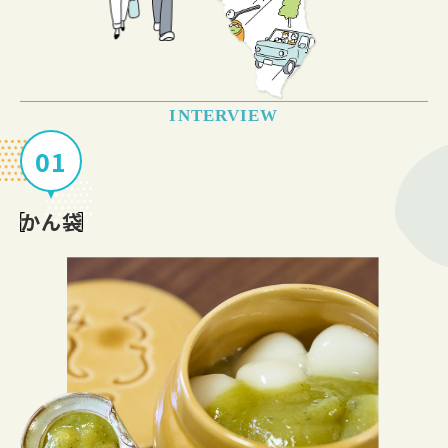
2025.12.23
なにわ筋線×利便性
ページを公開しました。
INTERVIEW
2025.07.15
01
クオリティ
ページを公開しました。
かん袋
2025.04.15
堺の未来
ページを公開しました。
2025.02.21
SAKAI DAILY LIFE IN 理想都
ページを公開しました。