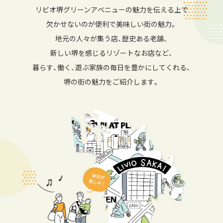
なにわ筋線×利便性
設備・仕様
リビオ堺グリーンアベニューの魅力を伝える上で
欠かせないのが便利で美味しい街の魅力。
MODEL ROOM
BRAND
地元の人々が集う店、歴史ある老舗、
モデルルーム
ブランド
新しい堺を感じるリゾートなお店など、
暮らす、働く、遊ぶ家族の毎日を豊かにしてくれる、
VISITORS SITE
MAP
来場者様限定ページ
現地案内図
堺の街の魅力をご紹介します。
来場予約はこちら
モデルルーム公開中！
OUTLINE
物件概要
INFORMATION
LINEの友達だち追加はこちら
2026.07.23
完成物件を選ぶメリット
ページを公開しました。