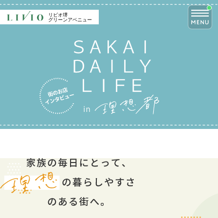
CLOSE
リビオ堺
リビオ堺
リビオ堺
グリーンアベニュー
グリーンアベニュー
グリーンアベニュー
TOP
VIEW
PICK UP
トップ
眺望
MERIT
ZEH-M / Low carbon
NEW
PICK UP
完成物件を選ぶメリット
ZEH-M/低炭素
CONCEPT
ACCESS
コンセプト
アクセス
LOCATION
FUTURE
物件エントリーはこちら
ロケーション
堺の未来
物件の最新情報をお届けいたします。
DESIGN
PLAN
デザイン
間取り
NANIWASUJI LINE
QUALITY