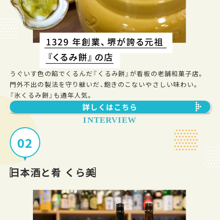
物件エントリーなど
各種お問い合わせはこちらから
うぐいす色の餡でくるんだ『くるみ餅』が看板の老舗和菓子店。
OTHER CONTENTS
門外不出の製法を守り継いだ、飽きのこないやさしい味わい。
『氷くるみ餅』も通年人気。
詳しくはこちら
INTERVIEW
02
日本酒と肴 くら美
人生をデザインしよう、
リビオと。