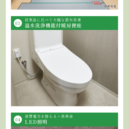
参考写真
従来品に比べて大幅な節水効果
03
温水洗浄機能付暖房便座
消費電力を抑える＋長寿命
04
LED照明