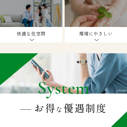
快適な住空間
環境にやさしい
System
image
お得
優遇制度
な