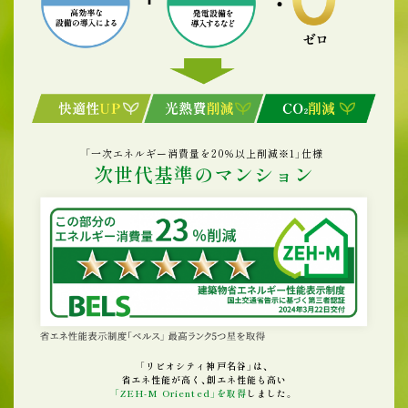
棟内モデルルームオープン！
「一次エネルギー消費量を20％以上削減
※1
」仕様
次世代基準のマンション
「リビオシティ神戸名谷」は、
省エネ性能が高く、
創エネ性能も高い
「ZEH-M Oriented」を取得
しました。