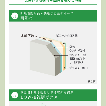
気密性と断熱性を高める様々な設備
断熱性能を高め快適な室温をキープ
01
断熱材
概念図
夏は日射熱を緩和し冬は室内を保温
02
LOW-E複層ガラス