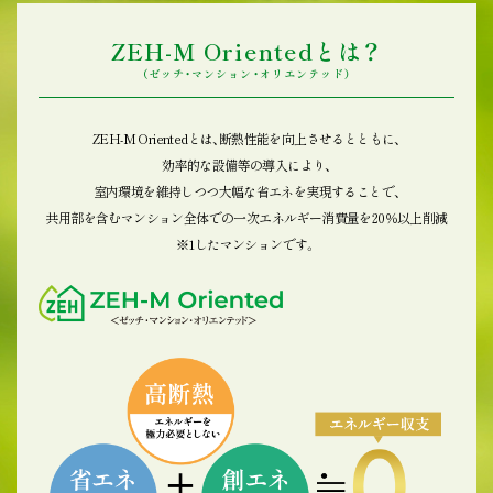
ZEH-M Orientedとは？
（ゼッチ・マンション・オリエンテッド）
ZEH-M Orientedとは、断熱性能を向上させるとともに、
INFORMATION
効率的な設備等の導入により、
室内環境を維持しつつ大幅な省エネを実現することで、
2026.04.28
共用部を含むマンション全体での一次エネルギー消費量を20％以上削減
※1
したマンションです。
「
完成物件を選ぶ4つのメリット
」ページを公開しました。
2026.04.13
「
クオリティ
」ページ、限定サイト「
竣工写真ギャラリー
」
ページを公開しました。
2026.03.27