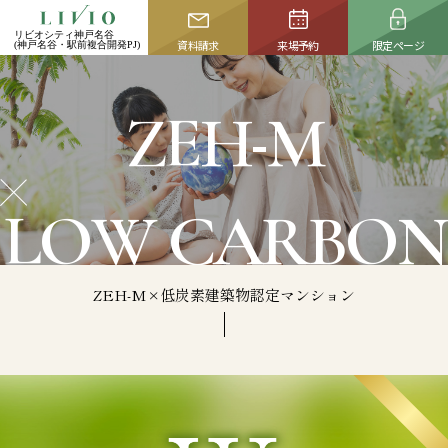
image
CLOSE
リビオシティ神戸名谷
リビオシティ神戸名谷
リビオシティ神戸名谷
資料請求
資料請求
来場予約
来場予約
限定ページ
限定ページ
(神戸名谷・駅前複合開発PJ)
(神戸名谷・駅前複合開発PJ)
(神戸名谷・駅前複合開発PJ)
TOP
CONCEPT
-
トップ
コンセプト
Z
E
H
M
ACCESS
LOCATION
アクセス
ロケーション
L
O
W
C
A
R
B
O
N
ACTIVATION
ZEH-M / Low carbon
名谷活性化プラン
次世代マンション
ZEH-M×低炭素建築物認定マンション
PLAN
OWNER'S INTERVIEW
資料請求はこちら
プラン
ご契約者様インタビュー
本物件の資料等をお届けいたします。
MERIT
QUALITY
NEW
完成物件を選ぶ4つの
クオリティ
メリット