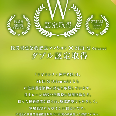
BRAND
VALUE
ブランド
駅徒歩3分×総318邸の
資産価値
LIMITED
MAP
UPDATE
資料請求者限定ページ
現地案内図
OUTLINE
物件概要
来場予約はこちら
モデルルームをご見学いただけます。
TOPIC
「リビオシティ神戸名谷」は、
ZEH-M Orientedととも
に低炭素建築物の認定を取得しています。
住宅ローン減税や所得税の特別控除など、
様々な優遇措置が得られ、
地球環境にもやさしく、
家庭経済にもやさしい住まいです。
※税金の各種優遇措置適用条件は所轄の税務署へご確認ください。