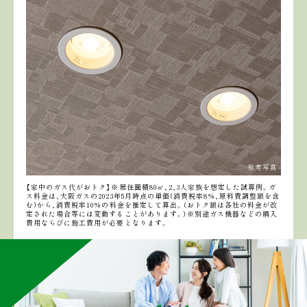
参考写真
【家中のガス代がおトク】※居住面積80㎡、2、3人家族を想定した試算例。ガ
ス料金は、大阪ガスの2023年5月時点の単価(消費税率8%、原料費調整額を含
む)から、消費税率10%の料金を推定して算出。（おトク額は各社の料金が改
定された場合等には変動することがあります。）※別途ガス機器などの購入
費用ならびに施工費用が必要となります。