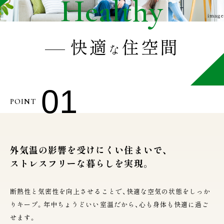
Healthy
image
快適
住空間
な
01
POINT
外気温の影響を受けにくい住まいで、
ストレスフリーな暮らしを実現。
断熱性と気密性を向上させることで、快適な空気の状態をしっか
りキープ。年中ちょうどいい室温だから、心も身体も快適に過ご
せます。