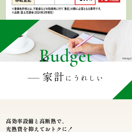
Budget
image
家計
にうれしい
高効率設備と高断熱で、
光熱費を抑えておトクに！