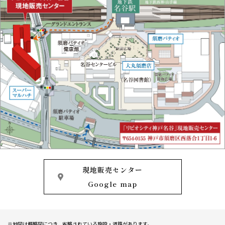
BRAND
VALUE
ブランド
駅徒歩3分×総318邸の
資産価値
LIMITED
MAP
UPDATE
資料請求者限定ページ
現地案内図
OUTLINE
物件概要
来場予約はこちら
モデルルームをご見学いただけます。
TOPIC
現地販売センター
Google map
※地図は概略図につき、省略されている施設・道路があります。