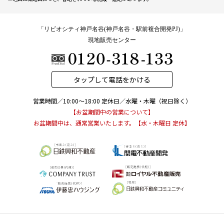
「リビオシティ神戸名谷(神戸名谷・駅前複合開発PJ)」
現地販売センター
INFORMATION
タップして電話をかける
2026.04.28
営業時間／10:00～18:00
定休日／水曜・木曜（祝日除く）
【お盆期間中の営業について】
「
完成物件を選ぶ4つのメリット
」ページを公開しました。
お盆期間中は、通常営業いたします。【水・木曜日 定休】
2026.04.13
「
クオリティ
」ページ、限定サイト「
竣工写真ギャラリー
」
ページを公開しました。
お問い合わせ 「リビオシティ神戸名谷(神戸名谷・駅前複合開発PJ)」現地販売
センター
2026.03.27