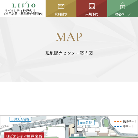
CLOSE
リビオシティ神戸名谷
リビオシティ神戸名谷
リビオシティ神戸名谷
資料請求
資料請求
来場予約
来場予約
限定ページ
限定ページ
(神戸名谷・駅前複合開発PJ)
(神戸名谷・駅前複合開発PJ)
(神戸名谷・駅前複合開発PJ)
TOP
CONCEPT
MAP
トップ
コンセプト
ACCESS
LOCATION
現地販売センター案内図
アクセス
ロケーション
ACTIVATION
ZEH-M / Low carbon
名谷活性化プラン
次世代マンション
PLAN
OWNER'S INTERVIEW
資料請求はこちら
プラン
ご契約者様インタビュー
本物件の資料等をお届けいたします。
MERIT
QUALITY
NEW
完成物件を選ぶ4つの
クオリティ
メリット