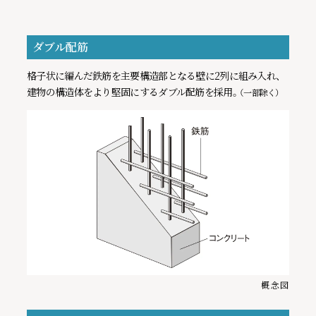
INFORMATION
ダブル配筋
格子状に編んだ鉄筋を主要構造部となる壁に2列に組み入れ、
建物の構造体をより堅固にするダブル配筋を採用。
（一部除く）
公開しました。
しました。
。
概念図