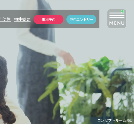
利便性
物件概要
来場予約
物件エントリー
ZEH-M / Low carbon
NEW
PICK UP
ト
ZEH-M/低炭素
FUTURE
堺の未来
！
QUALITY
コンセプトルーム※1
設備・仕様