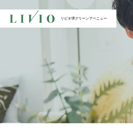
リビオ堺
グリーンアベニュー
リビオ堺
リビオ堺
グリーンアベニュー
グリーンアベニュー
TOP
VIEW
トップ
眺望
CONCEPT
ACCES
コンセプト
アク
物件エントリーはこちら
物件の最新情報をお届けいたし
DESIGN
PLAN
デザイン
間取