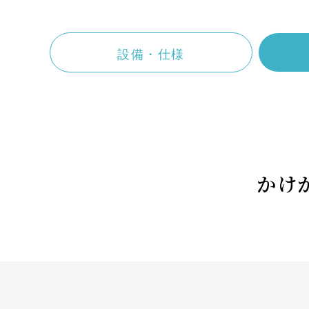
MODEL ROOM
BRAN
モデルルーム
ブラ
設備・仕様
OUTLINE
物件概要
かけ
物件エントリーなど
各種お問い合わせはこちらから