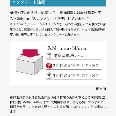
コンクリート強度
構造強度と耐久性に配慮して、主要構造部には設計基準強度
27〜36N/mm²のコンクリートを使用しています。
※１
※１:N/mm²（ニュートン）は、1cm²に約10kgの力が加わっても壊れない強
度のこと。数値が大きいほど耐久年数が長くなります。※Fc＝設計基準強
度。※外構等に使用しているコンクリートは除きます。
を公開しました。
概念図
※通常想定される自然条件及び維持管理の条件の下で主要構造部に2
世代（概ね50年〜60年）まで、大規模な改修工事を必要とするまでの
期間を伸長するための必要とする対策が講じられていることを意味し
ます。
OTHER CONTENTS