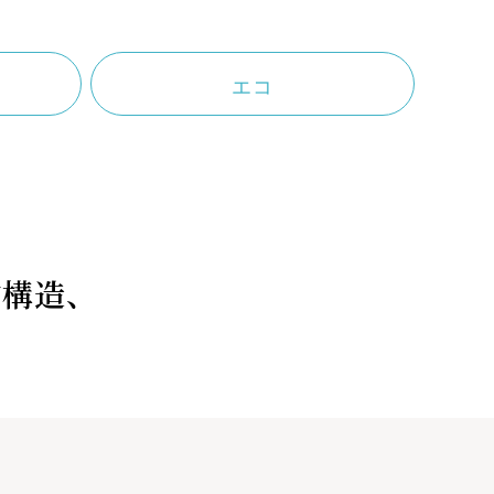
MAP
現地案内図
エコ
構造、