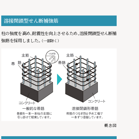
溶接閉鎖型せん断補強筋
柱の強度を高め、耐震性を向上させるため、溶接閉鎖型せん断補
強筋を採用しました。
（一部除く）
概念図