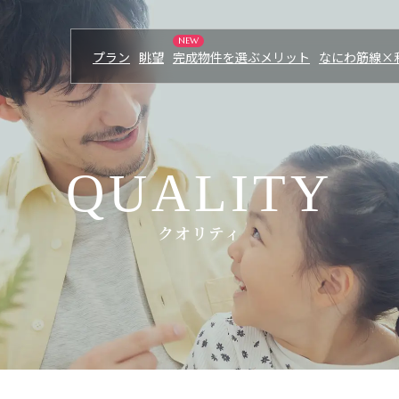
プラン
眺望
完成物件を選ぶメリット
なにわ筋線×
MERIT
PICK UP
完成物件を選ぶメリッ
Q
U
A
L
I
T
Y
クオリティ
S
LOCATION
セス
ロケーション
来場予約はこちら
ます。
モデルルーム公開中
NANIWASUJI LINE
り
なにわ筋線×利便性