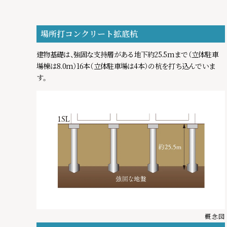
場所打コンクリート拡底杭
建物基礎は、強固な支持層がある地下約25.5mまで（立体駐車
場棟は8.0m）16本（立体駐車場は4本）の杭を打ち込んでいま
す。
2026.07.23
完成物件を選ぶメリット
ページを
2025.12.23
なにわ筋線×利便性
ページを公開
2025.07.15
クオリティ
ページを公開しました
概念図