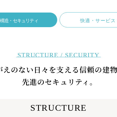
D
VISITORS SITE
ンド
来場者様限定ページ
構造・セキュリティ
快適・サービス
LINEの友達だち追加はこちら
STRUCTURE / SECURITY
がえのない日々を支える
信頼の建物
先進のセキュリティ。
STRUCTURE