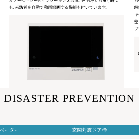
カラーモニター付インターホンを設置。在宅時でも留守時で
も
も、来訪者を自動で動画録画する機能も付いています。
解
キ
差
プ
DISASTER PREVENTION
ベーター
玄関対震ドア枠