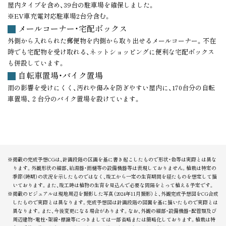
屋内タイプを含め、39台の駐車場を確保しました。
※EV車充電対応駐車場2台分含む。
メールコーナー・宅配ボックス
外側から入れられた郵便物を内側から取り出せるメールコーナー。不在
時でも宅配物を受け取れる、ネットショッピングに便利な宅配ボックス
も併設しています。
自転車置場・バイク置場
雨の影響を受けにくく、汚れや傷みを防ぎやすい屋内に、170台分の自転
車置場、２台分のバイク置場を設けています。
※掲載の完成予想CGは、計画段階の区画を基に書き起こしたもので形状・色等は実際とは異な
ります。外観形状の細部、給湯器・雨樋等の設備機器等は表現しておりません。植栽は特定の
季節（時期）の状況を示したものではなく、竣工から一定の生育期間を経たものを想定して描
いております。また、竣工時は植物の生育を見込んで必要な間隔をとって植える予定です。
※掲載のビジュアルは現地周辺を撮影した写真（2024年11月撮影）と、外観完成予想図をCG合成
したもので実際とは異なります。完成予想図は計画段階の図面を基に描いたもので実際とは
異なります。また、今後変更になる場合があります。なお、外観の細部・設備機器・配管類及び
周辺建物・電柱・架線・標識等につきましては一部省略または簡略化しております。植栽は特