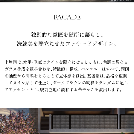
OTHER CONTENTS
FACADE
独創的な意匠を随所に凝らし、
洗練美を際立たせたファサードデザイン。
上層階は、水平・垂直のラインを際立たせるとともに、色調の異なる
ガラス手摺を組み合わせ、特徴的に構成。バルコニーはすべて、両側
の袖壁から間隔をとることで立体感を創出。基壇部は、品格を重視
人生をデザインしよう、
してタイル貼りで仕上げ、ダークブラウンの縦枠をランダムに配し
リビオと。
てアクセントとし、駅前立地に調和する華やかさを演出します。