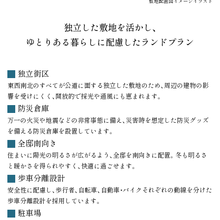
敷地配置図イメージイラスト
独立した敷地を活かし、
ゆとりある暮らしに配慮したランドプラン
独立街区
東西南北のすべてが公道に面する独立した敷地のため、周辺の建物の影
響を受けにくく、開放的で採光や通風にも恵まれます。
防災倉庫
万一の火災や地震などの非常事態に備え、災害時を想定した防災グッズ
を備える防災倉庫を設置しています。
全邸南向き
住まいに陽光の明るさが広がるよう、全邸を南向きに配置。冬も明るさ
と暖かさを得られやすく、快適に過ごせます。
歩車分離設計
安全性に配慮し、歩行者、自転車、自動車・バイクそれぞれの動線を分けた
歩車分離設計を採用しています。
駐車場