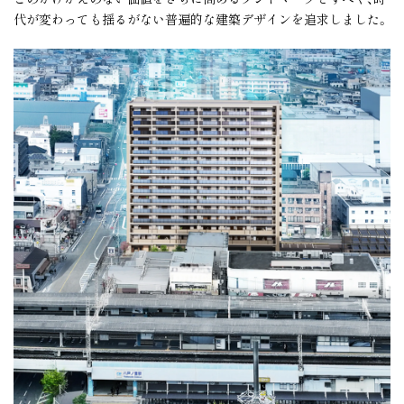
限定サイトにて公開中
モデルルーム
ブランド
代が変わっても揺るがない普遍的な建築デザインを追求しました。
MAP
OUTLINE
現地・マンションギャラリー案内
物件概要
図
物件エントリーなど
各種お問い合わせはこちらから
エントリー者様限定ページ
ご来場者様限定ページ