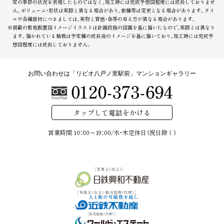
定の季節の状況を表現したものではなく、竣工時には完成予想図程度には成長しておりませ
ん。ボリューム・形状は実際と異なる場合があり、樹種等は変更となる場合があります。タイ
ルや各種部材につきましては、実物と質感・色等の見え方が異なる場合があります。
※掲載の敷地配置図イメージイラストは計画段階の図面を基に描いたもので、実際とは異なり
ます。描かれている植栽は予定種の成長後のイメージを基に描いており、竣工時には完成予
想図程度には成長しておりません。
お問い合わせは「リビオ八戸ノ里駅前」マンションギャラリー
タップして電話をかける
営業時間 10：00～19：00/
水・木定休日（祝日除く）