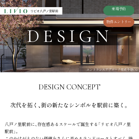
来場予約
CLOSE
来場予約
リビオ八戸ノ里駅前
リビオ八戸ノ里駅前
リビオ八戸ノ里駅前
物件エントリー
物件エントリー
TOP
ACCESS
DESIGN
トップ
アクセス
LOCATION
ZEH-M / Low carbon
ロケーション
ZEH-M/低炭素
エントランスアプローチ完成予想CG
DESIGN
PLAN
UPDATE
デザイン
間取り
DESIGN CONCEPT
VIEW
MANSION LIFE
NEW
物件エントリーはこちら
眺望
マンションライフ
本物件の資料等をお届けいたします。
次代を拓く、街の新たなシンボルを
駅前に築く。
QUALITY
VALUE
クオリティ
駅前1分の価値
八戸ノ里駅前に、存在感あるスケールで誕生する「リビオ八戸ノ里
駅前」。
MOIDEL
エントリー者様
BRAND
このかけがえのない価値をさらに高めるランドマークとすべく、
時