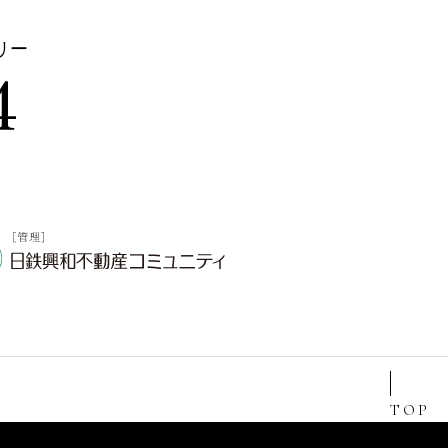
リー
リー
TOP