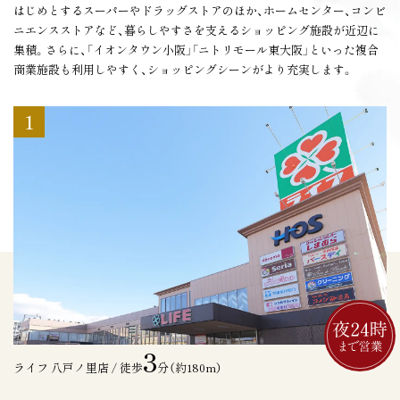
はじめとするスーパーやドラッグストアのほか、ホームセンター、コンビ
OTHER CONTENTS
ニエンスストアなど、暮らしやすさを支えるショッピング施設が近辺に
集積。さらに、「イオンタウン小阪」「ニトリモール東大阪」といった複合
商業施設も利用しやすく、ショッピングシーンがより充実します。
1
人生をデザインしよう、
リビオと。
3
ライフ 八戸ノ里店 / 徒歩
分（約180m）