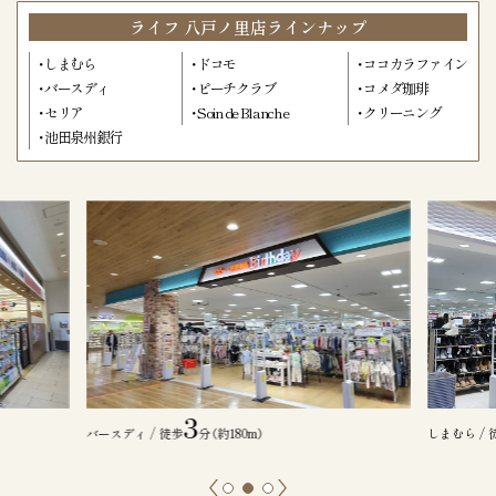
ライフ 八戸ノ里店ラインナップ
しまむら
ドコモ
ココカラファイン
バースディ
ピーチクラブ
コメダ珈琲
セリア
Soin de Blanche
クリーニング
池田泉州銀行
3
しまむら / 徒歩
分（約180m）
ココカラファ