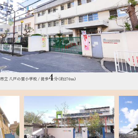
4
市立 八戸の里小学校 / 徒歩
分（約270m）