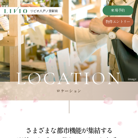
CLOSE
来場予約
来場予約
リビオ八戸ノ里駅前
リビオ八戸ノ里駅前
リビオ八戸ノ里駅前
物件エントリー
物件エントリー
TOP
ACCESS
トップ
アクセス
LOCATION
ZEH-M / Low carbon
ロケーション
ZEH-M/低炭素
LOCATION
DESIGN
PLAN
UPDATE
デザイン
間取り
image
ロケーション
VIEW
MANSION LIFE
NEW
物件エントリーはこちら
眺望
マンションライフ
本物件の資料等をお届けいたします。
QUALITY
VALUE
クオリティ
駅前1分の価値
さまざまな都市機能が集結する
MOIDEL
エントリー者様
BRAND