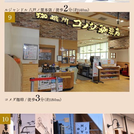
2
ルジャンドル 八戸ノ里本店 / 徒歩
分（約140m）
9
3
コメダ珈琲 / 徒歩
分（約180m）
10