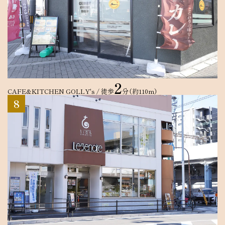
2
CAFE&KITCHEN GOLLY's /
徒歩
分（約110m）
8