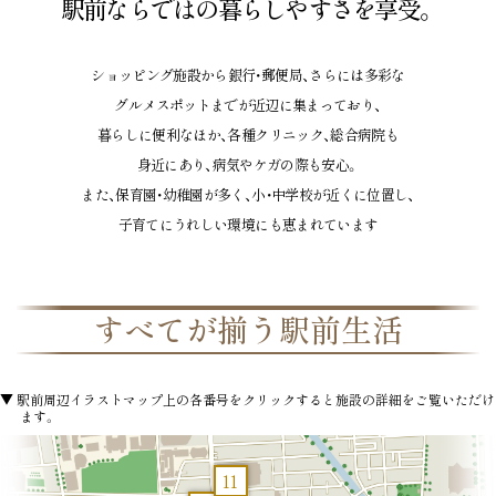
駅前ならではの暮らしやすさを享受。
限定サイトにて公開中
モデルルーム
ブランド
MAP
ショッピング施設から銀行・郵便局、さらには多彩な
OUTLINE
現地・マンションギャラリー案内
物件概要
グルメスポットまでが近辺に集まっており、
図
暮らしに便利なほか、各種クリニック、総合病院も
身近にあり、病気やケガの際も安心。
また、保育園・幼稚園が多く、小・中学校が近くに位置し、
物件エントリーなど
子育てにうれしい環境にも恵まれています
各種お問い合わせはこちらから
すべてが揃う駅前生活
エントリー者様限定ページ
▼ 駅前周辺イラストマップ上の各番号をクリックすると施設の詳細をご覧いただけ
ます。
ご来場者様限定ページ
11