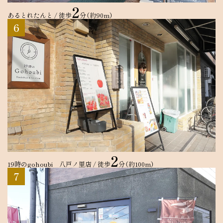
2
あるとれたんと / 徒歩
分（約90m）
6
2
19時のgohoubi 八戸ノ里店
/ 徒歩
分（約100m）
7