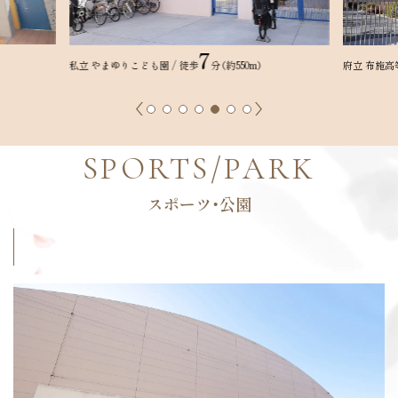
5
府立 布施高等学校 /
徒歩
分（約340m）
私立 大阪商
SPORTS/PARK
スポーツ・公園