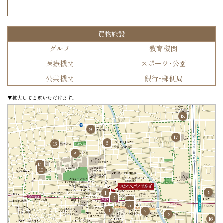
買物施設
グルメ
教育機関
医療機関
スポーツ・公園
公共機関
銀行・郵便局
▼拡大してご覧いただけます。
18
9
17
6
13
8
14
10
15
1
2
4
5
3
7
12
16