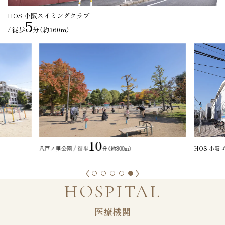
HOS 小阪スイミングクラブ
5
/ 徒歩
分（約360m）
5
HOS 小阪ゴルフクラブ / 徒歩
分（約350m）
イトマンス
HOSPITAL
医療機関