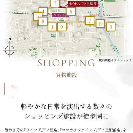
7
4
6
5
2
8
10
INFORMATION
1
9
3
2026.04.03
「
間取り
」ページを更新しました。
SHOPPING
駅前周辺イラストマップ
2026.03.26
買物施設
「
眺望
」ページを一般公開しました。
2026.01.20
「
間取り
」ページを更新しました。
軽やかな日常を演出する数々の
ショッピング施設が徒歩圏に
徒歩３分の「ライフ 八戸ノ里店」「ココカラファイン 八戸ノ里駅前店」を