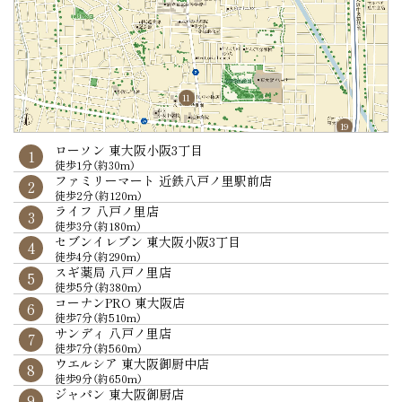
11
19
ローソン 東大阪小阪3丁目
ロイヤルホスト
市立 八戸の里小学校
はまだ内科クリニック／にしかわ耳鼻咽喉科／
HOS ボウリングスペースhit
東大阪市文化創造館
りそな銀行 小阪支店八戸ノ里駅前出張所ATMコーナー
1
1
1
1
1
1
徒歩1分（約30m）
徒歩1分（約70m）
徒歩4分（約270m）
岡本レディースクリニック／しろくま歯科／
徒歩2分（約120m）
徒歩3分（約190m）
徒歩2分（約100m）
1
ファミリーマート 近鉄八戸ノ里駅前店
あるとれたんと
市立 小阪中学校
イトマンスイミングスクール東大阪校
八戸ノ里交番
紀陽銀行 八戸ノ里支店
しあわせこどもクリニック／藤本皮フ科
2
2
2
2
2
2
徒歩2分（約120m）
徒歩2分（約90m）
徒歩13分（約980m）
徒歩2分（約160m）
徒歩4分（約270m）
徒歩2分（約160m）
徒歩1分（約50m）
ライフ 八戸ノ里店
19時のgohoubi 八戸ノ里店
私立 大阪商業大学附属幼稚園
HOS 小阪ゴルフクラブ
東大阪下小阪郵便局
池田泉州銀行 八戸ノ里出張所
八戸ノ里スマイル歯科医院
3
3
3
3
3
3
2
徒歩3分（約180m）
徒歩2分（約100m）
徒歩4分（約300m）
徒歩5分（約350m）
徒歩6分（約470m）
徒歩3分（約240m）
徒歩1分（約70m）
セブンイレブン 東大阪小阪3丁目
CAFE&KITCHEN GOLLY's
私立 東大阪こころ保育園
HOS 小阪スイミングクラブ
布施警察署
三菱UFJ銀行 八戸ノ里駅前出張所ATMコーナー
しげまつ整形外科・手の外科クリニック
4
4
4
4
4
4
3
徒歩4分（約290m）
徒歩2分（約110m）
徒歩7分（約520m）
徒歩5分（約360m）
徒歩5分（約340m）
徒歩4分（約260m）
徒歩2分（約100m）
スギ薬局 八戸ノ里店
ルジャンドル 八戸ノ里本店
私立 木の実こども創造館
HOS 小阪フィットネスクラブ／HOS 小阪テニスクラブ
司馬遼太郎記念館
三菱UFJ銀行 小阪支店・八戸ノ里支店
平賀歯科医院
5
5
5
5
5
5
4
徒歩5分（約380m）
徒歩2分（約140m）
徒歩7分（約520m）
徒歩6分（約420m）
徒歩9分（約670m）
徒歩11分（約820m）
徒歩2分（約100m）
コーナンPRO 東大阪店
コメダ珈琲
私立 やまゆりこども園
スポーツクラブNAS小阪
東大阪アリーナ
りそな銀行 小阪支店
しのづかひらた医院
6
6
6
6
6
6
5
徒歩7分（約510m）
徒歩3分（約180m）
徒歩7分（約550m）m
徒歩13分（約980m）
徒歩14分（約1,070m）
徒歩11分（約820m）
徒歩2分（約160m）
サンディ 八戸ノ里店
ファミーユ
私立 どんぐりのおうち
五百石公園
大阪シティ信用金庫 小阪駅前支店
竹川内科クリニック／皮フ科形成外科くろおかクリニック
7
7
7
7
7
6
徒歩7分（約560m）
徒歩5分（約350m）
徒歩9分（約720m）
徒歩8分（約640m）
徒歩12分（約900m）
徒歩2分（約160m）
ウエルシア 東大阪御厨中店
ビストロ･プルミエ
私立 どんぐり保育園
御厨公園
三井住友銀行 小阪支店
かねこ整形外科クリニック
8
8
8
8
8
7
徒歩9分（約650m）
徒歩6分（約420m）
徒歩10分（約800m）
徒歩8分（約640m）
徒歩12分（約910m）
徒歩3分（約170m）
ジャパン 東大阪御厨店
trattoria I cocci
私立 八戸の里幼稚園
八戸の里公園
中岡整形外科クリニック
9
9
9
9