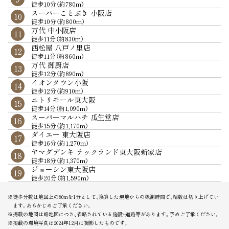
8
徒歩10分（約780m）
徒歩8分（約630m）
徒歩12分（約910m）
徒歩10分（約800m）
徒歩3分（約180m）
スーパーことぶき 小阪店
私立 大阪樟蔭女子大学 附属幼稚園
中小阪公園
岡本眼科
10
10
10
9
徒歩10分（約800m）
徒歩13分（約1,030m）
徒歩11分（約860m）m
徒歩4分（約320m）
万代 中小阪店
市立 小阪こども園
たいじ歯科医院
11
11
10
徒歩11分（約830m）
徒歩15分（約1,180m）
徒歩6分（約440m）
西松屋 八戸ノ里店
府立 布施高等学校
八戸の里病院
12
12
11
徒歩11分（約860m）
徒歩5分（約340m）
徒歩6分（約460m）
万代 御厨店
私立 大阪商業大学
丸山クリニック
13
13
12
徒歩12分（約890m）
徒歩9分（約670m）
徒歩7分（約540m）
イオンタウン小阪
市立東大阪医療センター
14
13
徒歩12分（約910m）
徒歩11分（約840m）
ニトリモール東大阪
池田病院
15
14
徒歩14分（約1,090m）
徒歩14分（約1090m）
スーパーマルハチ 瓜生堂店
16
徒歩15分（約1,170m）
ダイエー 東大阪店
17
徒歩16分（約1,270m）
ヤマダデンキ テックランド東大阪新家店
18
徒歩18分（約1,370m）
ジョーシン東大阪店
19
徒歩20分（約1,590m）
※徒歩分数は地図上の80mを1分として、換算した現地からの概測時間で、端数は切り上げてい
ます。あらかじめご了承ください。
※掲載の地図は略地図につき、省略されている施設・道路等があります。予めご了承ください。
※掲載の環境写真は2024年12月に撮影したものです。