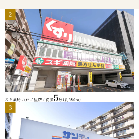
2
5
スギ薬局 八戸ノ里店 / 徒歩
分（約380m）
3