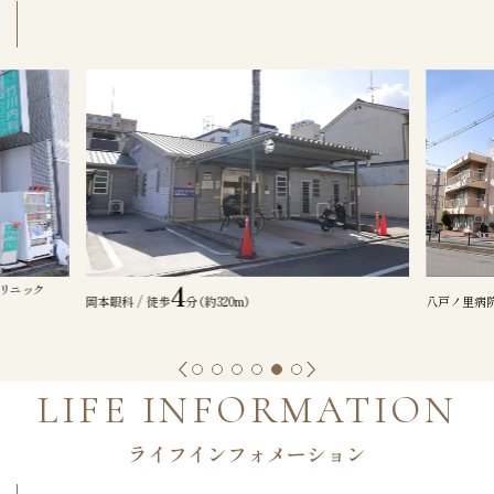
6
八戸ノ里ス
八戸ノ里病院
/ 徒歩
分（約460m）
LIFE INFORMATION
ライフインフォメーション