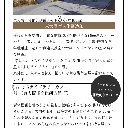
3
東大阪市文化創造館 / 徒歩
分（約190m）
東大阪市文化創造館
優れた音響空間と上質な鑑賞環境を提供する1,500席の大ホー
ルと300席の小ホールをはじめ、音楽・ダンス・会議・研修など
各種用途に適した創造支援室や音楽スタジオなど20室を備え
た施設。
1階には、「まちライブラリーカフェ」や市民が持ち寄った本が
並ぶ「まちライブラリー」を併設。
屋外には、人々が交流し、賑わいを生む街角広場が設けられて
います。
ブックカフェ
まちライブラリーカフェ
スタイルの
（東大阪市文化創造館1F）
開放的なスペース
街の景観を眺めながら誰もが気軽に利用できる、開放的で明
るいカフェ。店内の本棚には多数の本が並べられており、好き
な本を読みながら飲食を愉しむこともできます。本の貸し出
しもしているので、読み終わらなかった本は家に持ち帰って