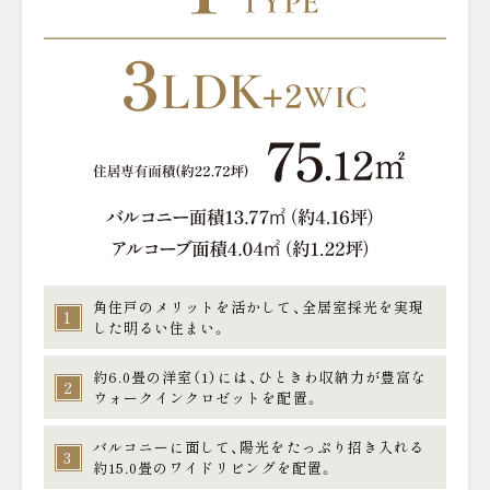
BRAND
VALUE
ブランド
駅徒歩3分×総318邸の
資産価値
LIMITED
MAP
UPDATE
資料請求者限定ページ
現地案内図
OUTLINE
物件概要
来場予約はこちら
モデルルームをご見学いただけます。
TOPIC
角住戸のメリットを活かして、全居室採光を実現
1
した明るい住まい。
約6.0畳の洋室（1）には、ひときわ収納力が豊富な
2
ウォークインクロゼットを配置。
バルコニーに面して、陽光をたっぷり招き入れる
3
約15.0畳のワイドリビングを配置。