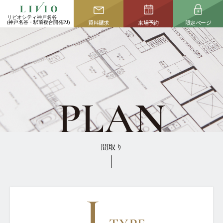
image
CLOSE
リビオシティ神戸名谷
リビオシティ神戸名谷
リビオシティ神戸名谷
資料請求
資料請求
来場予約
来場予約
限定ページ
限定ページ
(神戸名谷・駅前複合開発PJ)
(神戸名谷・駅前複合開発PJ)
(神戸名谷・駅前複合開発PJ)
TOP
CONCEPT
トップ
コンセプト
ACCESS
LOCATION
アクセス
ロケーション
P
L
A
N
ACTIVATION
ZEH-M / Low carbon
名谷活性化プラン
次世代マンション
間取り
PLAN
OWNER'S INTERVIEW
資料請求はこちら
プラン
ご契約者様インタビュー
本物件の資料等をお届けいたします。
MERIT
QUALITY
NEW
完成物件を選ぶ4つの
クオリティ
メリット