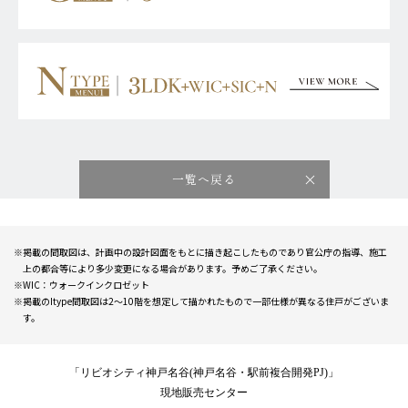
一覧へ戻る
※掲載の間取図は、計画中の設計図面をもとに描き起こしたものであり官公庁の指導、施工
上の都合等により多少変更になる場合があります。予めご了承ください。
※WIC：ウォークインクロゼット
※掲載のItype間取図は2～10階を想定して描かれたもので一部仕様が異なる住戸がございま
す。
「リビオシティ神戸名谷(神戸名谷・駅前複合開発PJ)」
現地販売センター