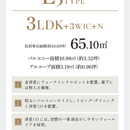
BRAND
VALUE
ブランド
駅徒歩3分×総318邸の
資産価値
LIMITED
MAP
UPDATE
資料請求者限定ページ
現地案内図
OUTLINE
物件概要
来場予約はこちら
モデルルームをご見学いただけます。
TOPIC
全洋室にウォークインクロゼットを配置。廊下に
1
は物入を確保。
明るいバルコニーサイドに、リビング・ダイニング
2
と洋室（3）を配置。
洋室（3）には、空間の一体演出がしやすいウォール
3
ドアを採用。