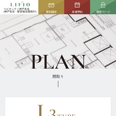
image
CLOSE
リビオシティ神戸名谷
リビオシティ神戸名谷
リビオシティ神戸名谷
資料請求
資料請求
来場予約
来場予約
限定ページ
限定ページ
(神戸名谷・駅前複合開発PJ)
(神戸名谷・駅前複合開発PJ)
(神戸名谷・駅前複合開発PJ)
TOP
CONCEPT
トップ
コンセプト
ACCESS
LOCATION
アクセス
ロケーション
P
L
A
N
ACTIVATION
ZEH-M / Low carbon
名谷活性化プラン
次世代マンション
間取り
PLAN
OWNER'S INTERVIEW
資料請求はこちら
プラン
ご契約者様インタビュー
本物件の資料等をお届けいたします。
MERIT
QUALITY
NEW
完成物件を選ぶ4つの
クオリティ
メリット